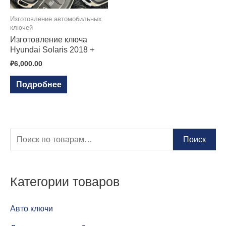
Изготовление автомобильных
ключей
Изготовление ключа
Hyundai Solaris 2018 +
₽
6,000.00
Подробнее
И
Поиск
с
к
Категории товаров
а
т
Авто ключи
ь