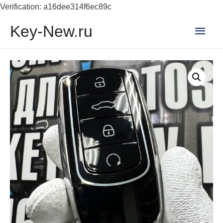
Verification: a16dee314f6ec89c
Глав
Key-New.ru
мен