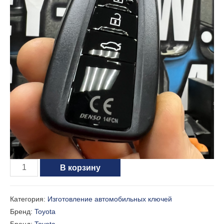
Количество
В корзину
товара
Изготовление
Категория:
Изготовление автомобильных ключей
ключа
Бренд:
Toyota
Toyota