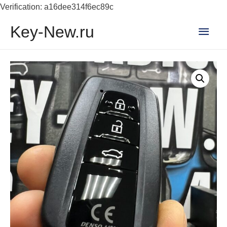
Verification: a16dee314f6ec89c
Глав
Key-New.ru
мен