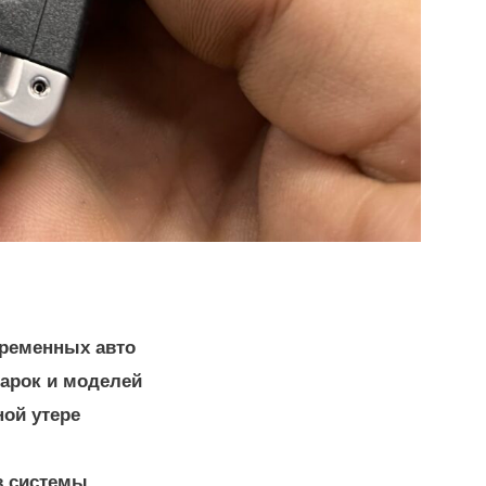
временных авто
арок и моделей
ной утере
з системы