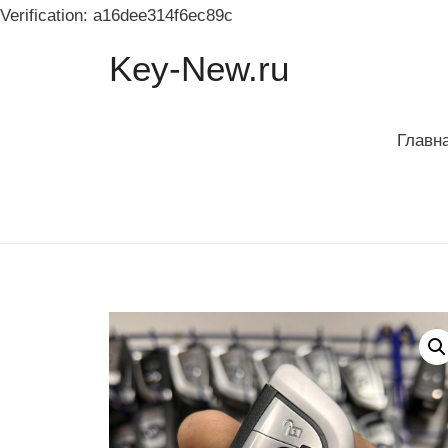
Verification: a16dee314f6ec89c
Key-New.ru
Главн