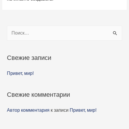
Н
а
й
Свежие записи
т
и
Привет, мир!
:
Свежие комментарии
Автор комментария
к записи
Привет, мир!