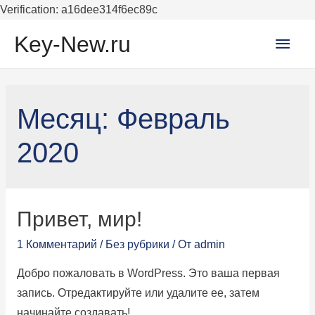
Verification: a16dee314f6ec89c
Глав
Key-New.ru
мен
Месяц:
Февраль
2020
Привет, мир!
1 Комментарий
/
Без рубрики
/ От
admin
Добро пожаловать в WordPress. Это ваша первая
запись. Отредактируйте или удалите ее, затем
начинайте создавать!