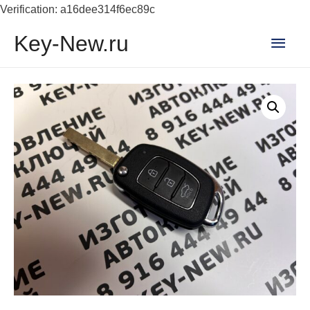
Verification: a16dee314f6ec89c
Глав
Key-New.ru
мен