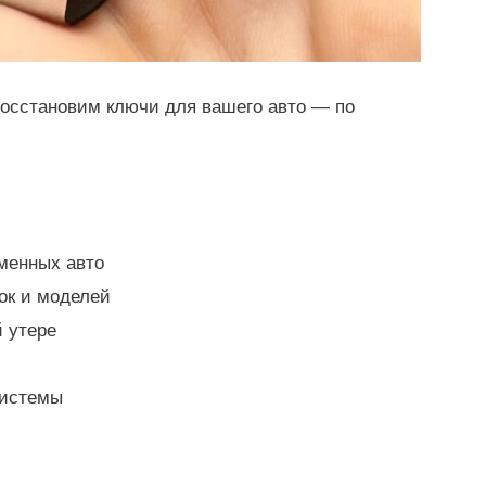
восстановим ключи для вашего авто — по
менных авто
ок и моделей
 утере
системы