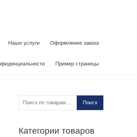
Наши услуги
Оформление заказа
нфиденциальности
Пример страницы
И
Поиск
с
к
Категории товаров
а