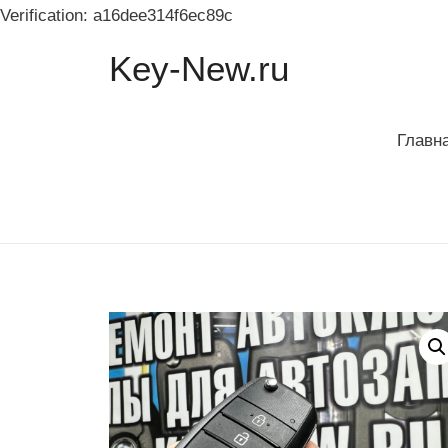
Verification: a16dee314f6ec89c
Key-New.ru
Главн