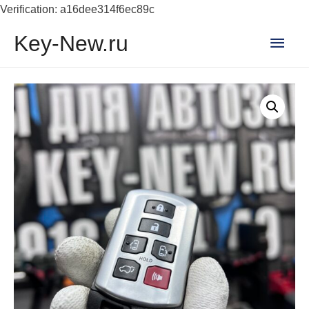
Verification: a16dee314f6ec89c
Глав
Key-New.ru
мен