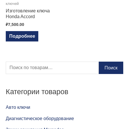
ключей
Изготовление ключа
Honda Accord
₽
7,500.00
Подробнее
И
Поиск
с
к
Категории товаров
а
т
Авто ключи
ь
Диагнистическое оборудование
: