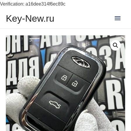
Verification: a16dee314f6ec89c
Глав
Key-New.ru
мен